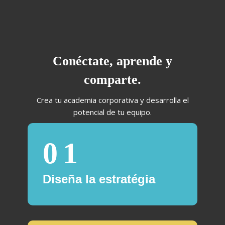
Salta al contenido principal
Salta [Cocoon] Boxes
Conéctate, aprende y
comparte.
Crea tu academia corporativa y desarrolla el
potencial de tu equipo.
Diseña la estratégia