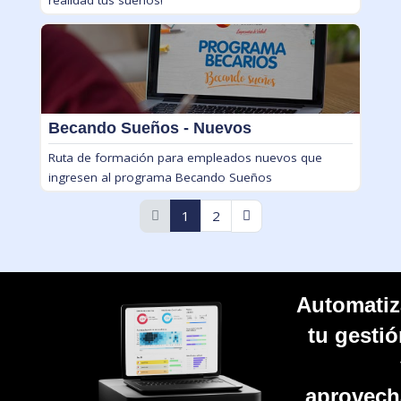
realidad tus sueños!
Becando Sueños - Nuevos
Ruta de formación para empleados nuevos que
ingresen al programa Becando Sueños
1
2
Salta [Cocoon] About (Text with Image)
Automatiz
tu gesti
aprovech