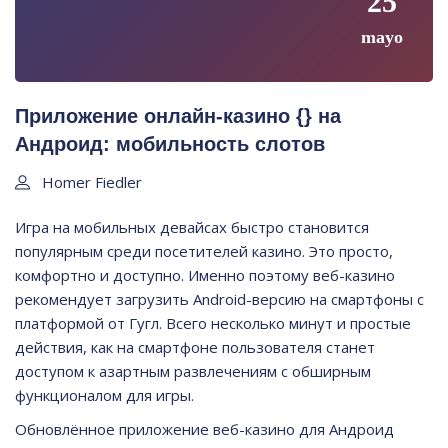
25
mayo
Приложение онлайн-казино {} на
Андроид: мобильность слотов
Homer Fiedler
Игра на мобильных девайсах быстро становится
популярным среди посетителей казино. Это просто,
комфортно и доступно. Именно поэтому веб-казино
рекомендует загрузить Android-версию на смартфоны с
платформой от Гугл. Всего несколько минут и простые
действия, как на смартфоне пользователя станет
доступом к азартным развлечениям с обширным
функционалом для игры.
Обновлённое приложение веб-казино для Андроид