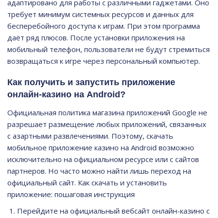
адаптировано для работы с различными гаджетами. Оно
требует минимум системных ресурсов и данных для
бесперебойного доступа к играм. При этом программа
даёт ряд плюсов. После установки приложения на
мобильный телефон, пользователи не будут стремиться
возвращаться к игре через персональный компьютер.
Как получить и запустить приложение
онлайн-казино на Android?
Официальная политика магазина приложений Google не
разрешает размещение любых приложений, связанных
с азартными развлечениями. Поэтому, скачать
мобильное приложение казино на Android возможно
исключительно на официальном ресурсе или с сайтов
партнеров. Но часто можно найти лишь переход на
официальный сайт. Как скачать и установить
приложение: пошаговая инструкция
Перейдите на официальный вебсайт онлайн-казино с