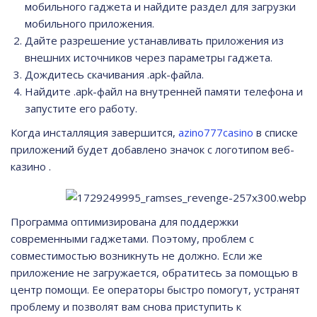
мобильного гаджета и найдите раздел для загрузки
мобильного приложения.
Дайте разрешение устанавливать приложения из
внешних источников через параметры гаджета.
Дождитесь скачивания .apk-файла.
Найдите .apk-файл на внутренней памяти телефона и
запустите его работу.
Когда инсталляция завершится,
azino777casino
в списке
приложений будет добавлено значок с логотипом веб-
казино .
Программа оптимизирована для поддержки
современными гаджетами. Поэтому, проблем с
совместимостью возникнуть не должно. Если же
приложение не загружается, обратитесь за помощью в
центр помощи. Ее операторы быстро помогут, устранят
проблему и позволят вам снова приступить к