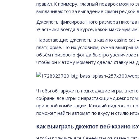
правил. К примеру, главный подарок можно 
выплачиваются за выпадение самой редкой
Джекпоты фиксированного размера никогда н
Участники всегда в курсе, какой максимум им
Нарастающие джекпоты в казино casino cat –
платформе. По их условиям, сумма выигрыша
объём призового фонда быстро увеличиваетс
чтобы он к этому моменту сделал ставку на д
Чтобы обнаружить подходящие игры, в котор
собраны все игры с нарастающимджекпотом. 
призовой комбинации. Каждый видеослот пре
поможет найти автомат по вкусу и стилю игр
Как выиграть джекпот веб-казино кэ
Чтобы получить все бенефиты от казино cat 