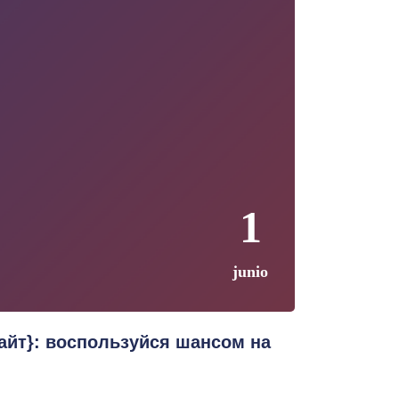
1
junio
айт}: воспользуйся шансом на