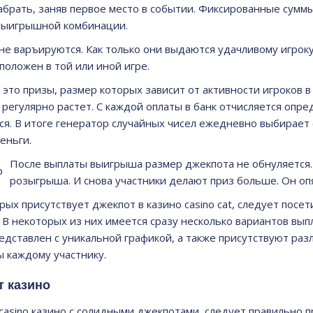
забрать, заняв первое место в событии. Фиксированные сумм
 выигрышной комбинации.
е варъируются. Как только они выдаются удачливому игрок
 положен в той или иной игре.
 это призы, размер которых зависит от активности игроков 
 регулярно растет. С каждой оплаты в банк отчисляется опр
я. В итоге генератор случайных чисел ежедневно выбирает 
еньги.
После выплаты выигрыша размер джекпота не обнуляется.
розыгрыша. И снова участники делают приз больше. Он оп
ых присутствует джекпот в казино casino cat, следует посе
В некоторых из них имеется сразу несколько вариантов вы
дставлен с уникальной графикой, а также присутствуют раз
ы каждому участнику.
т казино
casino казино с солидными джекпотами, следует правильно п