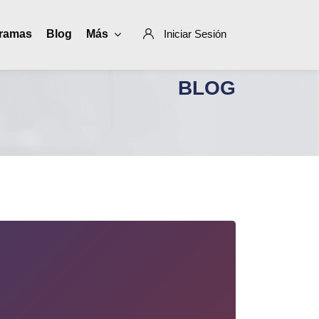
gramas
Blog
Más
Iniciar Sesión
BLOG