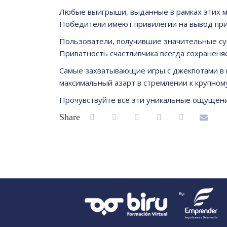
Любые выигрыши, выданные в рамках этих ме
Победители имеют привилегии на вывод при
Пользователи, получившие значительные сум
Приватность счастливчика всегда сохраненяе
Самые захватывающие игры с джекпотами в
максимальный азарт в стремлении к крупному 
Прочувствуйте все эти уникальные ощущения
Share