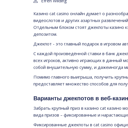
Efren Wilding
Казино cat casino онлайн думает о разнооб
видеослотов и других азартных развлечений
Отдельным блоком стоят джекпоты казино кэ
депозитом.
Джекпот - это главный подарок в игровом ав
С каждой произведённой ставки в банк дже
всех игроков, активно играющих в данный мо
собой внушительную сумму, и дажеиногда м
Помимо главного выигрыша, получить крупны
предоставляет множество способов для пол
Варианты джекпотов в веб-казино
Забрать крупный приз в казино cat казино м
вида призов – фиксированные и нарастающие
Фиксированные джекпоты в cat casino офиц