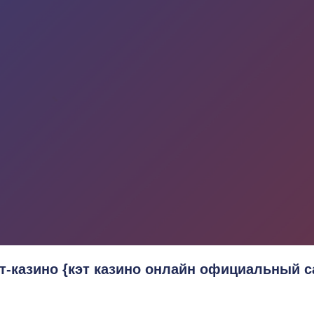
т-казино {кэт казино онлайн официальный с